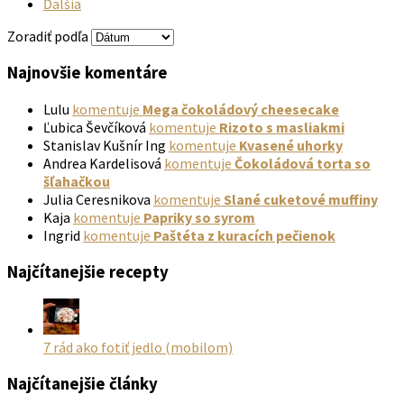
Ďalšia
Zoradiť podľa
Najnovšie komentáre
Lulu
komentuje
Mega čokoládový cheesecake
Ľubica Ševčíková
komentuje
Rizoto s masliakmi
Stanislav Kušnír Ing
komentuje
Kvasené uhorky
Andrea Kardelisová
komentuje
Čokoládová torta so
šľahačkou
Julia Ceresnikova
komentuje
Slané cuketové muffiny
Kaja
komentuje
Papriky so syrom
Ingrid
komentuje
Paštéta z kuracích pečienok
Najčítanejšie recepty
7 rád ako fotiť jedlo (mobilom)
Najčítanejšie články