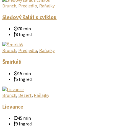
Brunch
,
Predjedlo
,
Raňajky
Sleďový šalát s cviklou
70 min
8 Ingred.
Brunch
,
Predjedlo
,
Raňajky
Šmirkáš
15 min
5 Ingred.
Brunch
,
Dezert
,
Raňajky
Lievance
45 min
9 Ingred.