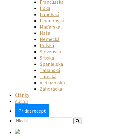
Francúzska
Írska
Izraelská
Libanonská
Maďarská
Naša
Nemecká
Poľská
Slovenská
Srbská
Španielska
Talianská
Turecká
Vietnamská
Záhorácka
Články
Autori
Pridať recept