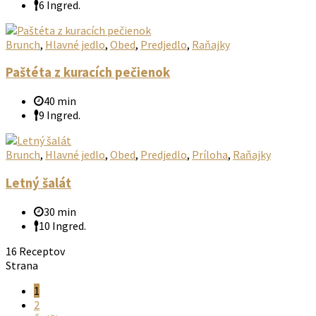
6 Ingred.
Brunch
,
Hlavné jedlo
,
Obed
,
Predjedlo
,
Raňajky
Paštéta z kuracích pečienok
40 min
9 Ingred.
Brunch
,
Hlavné jedlo
,
Obed
,
Predjedlo
,
Príloha
,
Raňajky
Letný šalát
30 min
10 Ingred.
16 Receptov
Strana
1
2