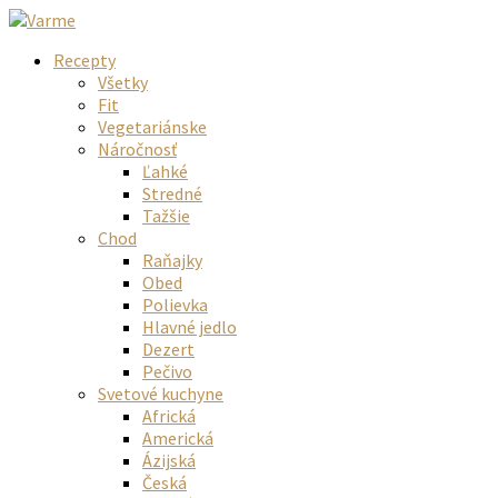
Recepty
Všetky
Fit
Vegetariánske
Náročnosť
Ľahké
Stredné
Tažšie
Chod
Raňajky
Obed
Polievka
Hlavné jedlo
Dezert
Pečivo
Svetové kuchyne
Africká
Americká
Ázijská
Česká