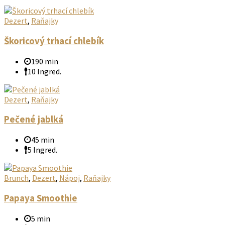
Dezert
,
Raňajky
Škoricový trhací chlebík
190 min
10 Ingred.
Dezert
,
Raňajky
Pečené jablká
45 min
5 Ingred.
Brunch
,
Dezert
,
Nápoj
,
Raňajky
Papaya Smoothie
5 min