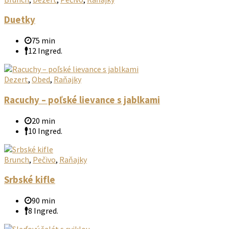
Duetky
75 min
12 Ingred.
Dezert
,
Obed
,
Raňajky
Racuchy – poľské lievance s jablkami
20 min
10 Ingred.
Brunch
,
Pečivo
,
Raňajky
Srbské kifle
90 min
8 Ingred.