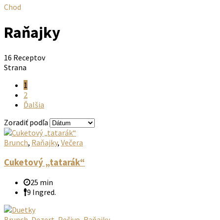
Chod
Raňajky
16 Receptov
Strana
1
2
Ďalšia
Zoradiť podľa
Brunch
,
Raňajky
,
Večera
Cuketový „tatarák“
25 min
9 Ingred.
Brunch
,
Dezert
,
Pečivo
,
Raňajky