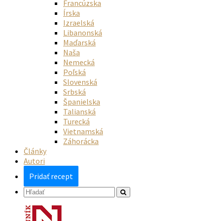
Francúzska
Írska
Izraelská
Libanonská
Maďarská
Naša
Nemecká
Poľská
Slovenská
Srbská
Španielska
Talianská
Turecká
Vietnamská
Záhorácka
Články
Autori
Pridať recept