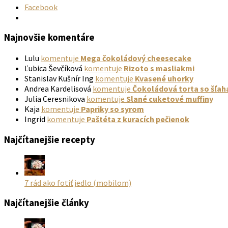
Facebook
Najnovšie komentáre
Lulu
komentuje
Mega čokoládový cheesecake
Ľubica Ševčíková
komentuje
Rizoto s masliakmi
Stanislav Kušnír Ing
komentuje
Kvasené uhorky
Andrea Kardelisová
komentuje
Čokoládová torta so šľa
Julia Ceresnikova
komentuje
Slané cuketové muffiny
Kaja
komentuje
Papriky so syrom
Ingrid
komentuje
Paštéta z kuracích pečienok
Najčítanejšie recepty
7 rád ako fotiť jedlo (mobilom)
Najčítanejšie články