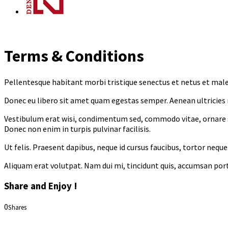
Terms & Conditions
Pellentesque habitant morbi tristique senectus et netus et males
Donec eu libero sit amet quam egestas semper. Aenean ultricies m
Vestibulum erat wisi, condimentum sed, commodo vitae, ornare s
Donec non enim in turpis pulvinar facilisis.
Ut felis. Praesent dapibus, neque id cursus faucibus, tortor nequ
Aliquam erat volutpat. Nam dui mi, tincidunt quis, accumsan portti
Share and Enjoy !
0
Shares
0
0