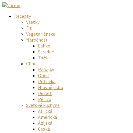
Recepty
Všetky
Fit
Vegetariánske
Náročnosť
Ľahké
Stredné
Tažšie
Chod
Raňajky
Obed
Polievka
Hlavné jedlo
Dezert
Pečivo
Svetové kuchyne
Africká
Americká
Ázijská
Česká