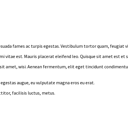
uada fames ac turpis egestas. Vestibulum tortor quam, feugiat vit
i vitae est. Mauris placerat eleifend leo. Quisque sit amet est et
it amet, wisi. Aenean fermentum, elit eget tincidunt condimentum
e egestas augue, eu vulputate magna eros eu erat.
tor, facilisis luctus, metus.