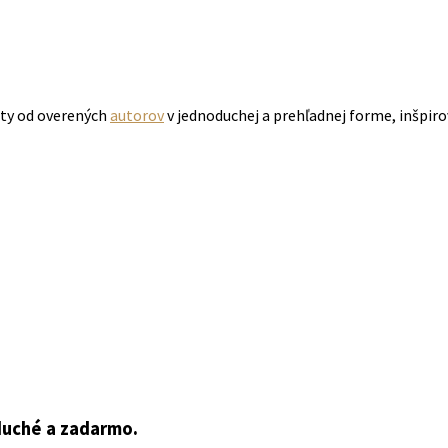
pty od overených
autorov
v jednoduchej a prehľadnej forme, inšpiro
duché a zadarmo.