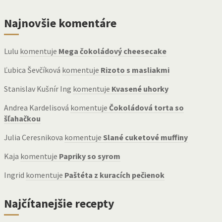
Najnovšie komentáre
Lulu
komentuje
Mega čokoládový cheesecake
Ľubica Ševčíková
komentuje
Rizoto s masliakmi
Stanislav Kušnír Ing
komentuje
Kvasené uhorky
Andrea Kardelisová
komentuje
Čokoládová torta so
šľahačkou
Julia Ceresnikova
komentuje
Slané cuketové muffiny
Kaja
komentuje
Papriky so syrom
Ingrid
komentuje
Paštéta z kuracích pečienok
Najčítanejšie recepty