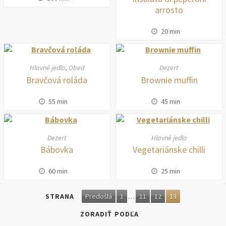
arrosto
20 min
Hlavné jedlo
,
Obed
Dezert
Bravčová roláda
Brownie muffin
55 min
45 min
Dezert
Hlavné jedlo
Bábovka
Vegetariánske chilli
60 min
25 min
STRANA
Predošlá
1
…
11
12
13
ZORADIŤ PODĽA