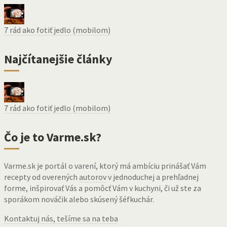
7 rád ako fotiť jedlo (mobilom)
Najčítanejšie články
7 rád ako fotiť jedlo (mobilom)
Čo je to Varme.sk?
Varme.sk je portál o varení, ktorý má ambíciu prinášať Vám
recepty od overených
autorov
v jednoduchej a prehľadnej
forme, inšpirovať Vás a pomôcť Vám v kuchyni, či už ste za
sporákom nováčik alebo skúsený šéfkuchár.
Kontaktuj nás, tešíme sa na teba