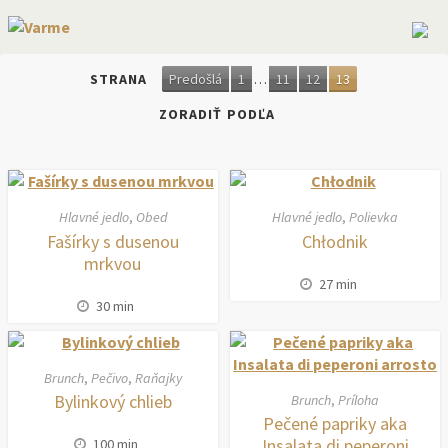
STRANA
Predošlá
1
…
11
12
13
ZORADIŤ PODĽA
Hlavné jedlo
,
Obed
Hlavné jedlo
,
Polievka
Fašírky s dusenou
Chłodnik
mrkvou
27 min
30 min
Brunch
,
Pečivo
,
Raňajky
Bylinkový chlieb
Brunch
,
Príloha
Pečené papriky aka
Insalata di peperoni
100 min